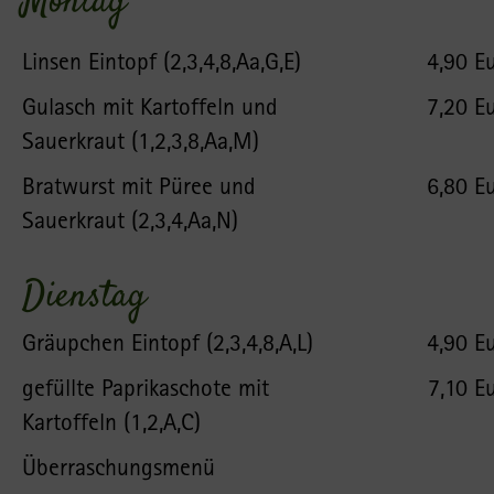
Montag
Linsen Eintopf (2,3,4,8,Aa,G,E)
4,90 E
Gulasch mit Kartoffeln und
7,20 E
Sauerkraut (1,2,3,8,Aa,M)
Bratwurst mit Püree und
6,80 E
Sauerkraut (2,3,4,Aa,N)
Dienstag
Gräupchen Eintopf (2,3,4,8,A,L)
4,90 E
gefüllte Paprikaschote mit
7,10 E
Kartoffeln (1,2,A,C)
Überraschungsmenü