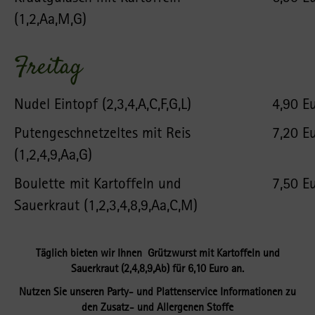
(1,2,Aa,M,G)
Freitag
Nudel Eintopf (2,3,4,A,C,F,G,L)
4,90 E
Putengeschnetzeltes mit Reis
7,20 E
(1,2,4,9,Aa,G)
Boulette mit Kartoffeln und
7,50 E
Sauerkraut (1,2,3,4,8,9,Aa,C,M)
Täglich bieten wir Ihnen
Grützwurst mit Kartoffeln und
Sauerkraut (2,4,8,9,Ab) für 6,10 Euro
an.
Nutzen Sie unseren Party- und Plattenservice
Informationen zu
den Zusatz- und Allergenen Stoffe