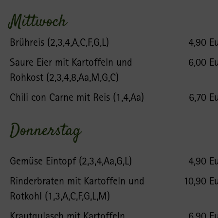
Mittwoch
Brühreis (2,3,4,A,C,F,G,L)
4,90 E
Saure Eier mit Kartoffeln und
6,00 E
Rohkost (2,3,4,8,Aa,M,G,C)
Chili con Carne mit Reis (1,4,Aa)
6,70 E
Donnerstag
Gemüse Eintopf (2,3,4,Aa,G,L)
4,90 E
Rinderbraten mit Kartoffeln und
10,90 E
Rotkohl (1,3,A,C,F,G,L,M)
Krautgulasch mit Kartoffeln
6,90 E