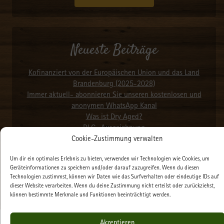
Neueste Beiträge
Kofinanziert von der Europäischen Union und das Land
Brandenburg (2025-2028)
Immer aktuell- abonnieren Sie unseren kostenlosen und
anonymen WhatsApp Kanal
Was ist Dry Aged?
DLG- Auszeichnung
International Food Standards (IFS)
Cookie-Zustimmung verwalten
Um dir ein optimales Erlebnis zu bieten, verwenden wir Technologien wie Cookies, um
Geräteinformationen zu speichern und/oder darauf zuzugreifen. Wenn du diesen
Alle Beiträge
Technologien zustimmst, können wir Daten wie das Surfverhalten oder eindeutige IDs auf
dieser Website verarbeiten. Wenn du deine Zustimmung nicht erteilst oder zurückziehst,
können bestimmte Merkmale und Funktionen beeinträchtigt werden.
Akzeptieren