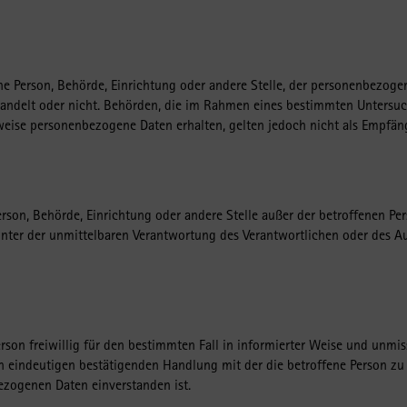
sche Person, Behörde, Einrichtung oder andere Stelle, der personenbezo
n handelt oder nicht. Behörden, die im Rahmen eines bestimmten Unters
eise personenbezogene Daten erhalten, gelten jedoch nicht als Empfäng
e Person, Behörde, Einrichtung oder andere Stelle außer der betroffenen 
unter der unmittelbaren Verantwortung des Verantwortlichen oder des Auf
Person freiwillig für den bestimmten Fall in informierter Weise und unm
n eindeutigen bestätigenden Handlung mit der die betroffene Person zu v
ezogenen Daten einverstanden ist.