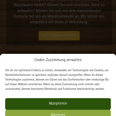
Wurstwaren GmbH? Können Sie sich vorstellen, diese zu
verkaufen? Melden Sie sich mit dem nachstehenden
Formular bei uns als Wiederverkäufer an. Wir setzen uns
umgehend mit Ihnen in Verbindung.
Jetzt Händler werden
Neueste Beiträge
Cookie-Zustimmung verwalten
Um dir ein optimales Erlebnis zu bieten, verwenden wir Technologien wie Cookies, um
Kofinanziert von der Europäischen Union und das Land
Geräteinformationen zu speichern und/oder darauf zuzugreifen. Wenn du diesen
Brandenburg (2025-2028)
Technologien zustimmst, können wir Daten wie das Surfverhalten oder eindeutige IDs
auf dieser Website verarbeiten. Wenn du deine Zustimmung nicht erteilst oder
Immer aktuell- abonnieren Sie unseren kostenlosen und
zurückziehst, können bestimmte Merkmale und Funktionen beeinträchtigt werden.
anonymen WhatsApp Kanal
Was ist Dry Aged?
DLG- Auszeichnung
Akzeptieren
International Food Standards (IFS)
Ablehnen