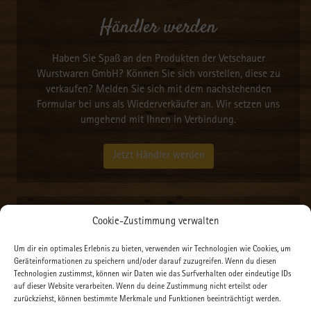
Händler werden
Haben Sie Spaß an den Produkten der Vetschauer
Wurstwaren GmbH? Können Sie sich vorstellen, diese zu
verkaufen? Melden Sie sich mit dem nachstehenden
Formular bei uns als Wiederverkäufer an. Wir setzen uns
umgehend mit Ihnen in Verbindung.
Jetzt Händler werden
Neueste Beiträge
Cookie-Zustimmung verwalten
Um dir ein optimales Erlebnis zu bieten, verwenden wir Technologien wie Cookies, um
Kofinanziert von der Europäischen Union und das Land
Geräteinformationen zu speichern und/oder darauf zuzugreifen. Wenn du diesen
Brandenburg (2025-2028)
Technologien zustimmst, können wir Daten wie das Surfverhalten oder eindeutige IDs
auf dieser Website verarbeiten. Wenn du deine Zustimmung nicht erteilst oder
Immer aktuell- abonnieren Sie unseren kostenlosen und
zurückziehst, können bestimmte Merkmale und Funktionen beeinträchtigt werden.
anonymen WhatsApp Kanal