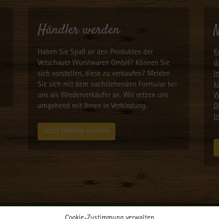
Händler werden
N
Haben Sie Spaß an den Produkten der
K
Vetschauer Wurstwaren GmbH? Können Sie
d
sich vorstellen, diese zu verkaufen? Melden
I
Sie sich mit dem nachstehenden Formular bei
k
uns als Wiederverkäufer an. Wir setzen uns
W
umgehend mit Ihnen in Verbindung.
D
I
Jetzt Händler werden
Cookie-Zustimmung verwalten