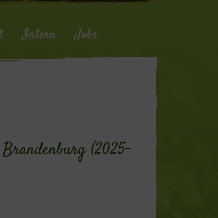
t
Intern
Jobs
d Brandenburg (2025-