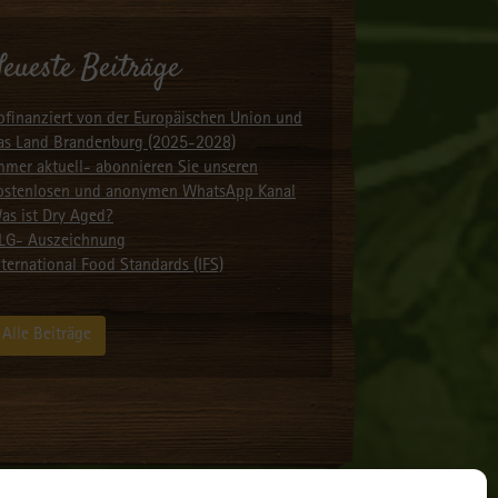
eueste Beiträge
ofinanziert von der Europäischen Union und
as Land Brandenburg (2025-2028)
mmer aktuell- abonnieren Sie unseren
ostenlosen und anonymen WhatsApp Kanal
as ist Dry Aged?
LG- Auszeichnung
nternational Food Standards (IFS)
Alle Beiträge